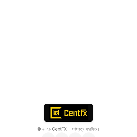
© ২০২৬ CentFX । সর্বস্বত্ব সংরক্ষিত।