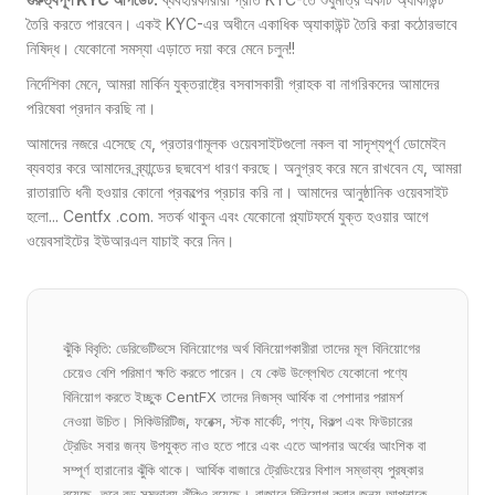
তৈরি করতে পারবেন। একই KYC-এর অধীনে একাধিক অ্যাকাউন্ট তৈরি করা কঠোরভাবে
নিষিদ্ধ। যেকোনো সমস্যা এড়াতে দয়া করে মেনে চলুন!!
নির্দেশিকা মেনে, আমরা মার্কিন যুক্তরাষ্ট্রে বসবাসকারী গ্রাহক বা নাগরিকদের আমাদের
পরিষেবা প্রদান করছি না।
আমাদের নজরে এসেছে যে, প্রতারণামূলক ওয়েবসাইটগুলো নকল বা সাদৃশ্যপূর্ণ ডোমেইন
ব্যবহার করে আমাদের ব্র্যান্ডের ছদ্মবেশ ধারণ করছে। অনুগ্রহ করে মনে রাখবেন যে, আমরা
রাতারাতি ধনী হওয়ার কোনো প্রকল্পের প্রচার করি না। আমাদের আনুষ্ঠানিক ওয়েবসাইট
হলো... Centfx .com. সতর্ক থাকুন এবং যেকোনো প্ল্যাটফর্মে যুক্ত হওয়ার আগে
ওয়েবসাইটের ইউআরএল যাচাই করে নিন।
ঝুঁকি বিবৃতি: ডেরিভেটিভসে বিনিয়োগের অর্থ বিনিয়োগকারীরা তাদের মূল বিনিয়োগের
চেয়েও বেশি পরিমাণ ক্ষতি করতে পারেন। যে কেউ উল্লেখিত যেকোনো পণ্যে
বিনিয়োগ করতে ইচ্ছুক CentFX তাদের নিজস্ব আর্থিক বা পেশাদার পরামর্শ
নেওয়া উচিত। সিকিউরিটিজ, ফরেক্স, স্টক মার্কেট, পণ্য, বিকল্প এবং ফিউচারের
ট্রেডিং সবার জন্য উপযুক্ত নাও হতে পারে এবং এতে আপনার অর্থের আংশিক বা
সম্পূর্ণ হারানোর ঝুঁকি থাকে। আর্থিক বাজারে ট্রেডিংয়ের বিশাল সম্ভাব্য পুরষ্কার
রয়েছে, তবে বড় সম্ভাব্য ঝুঁকিও রয়েছে। বাজারে বিনিয়োগ করার জন্য আপনাকে