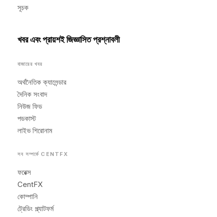
সূচক
খবর এবং প্রায়শই জিজ্ঞাসিত প্রশ্নাবলী
বাজারের খবর
অর্থনৈতিক ক্যালেন্ডার
দৈনিক সংবাদ
নিউজ ফিড
পডকাস্ট
লাইভ শিরোনাম
সব সম্পর্কে CENTFX
ফরেক্স
CentFX
কোম্পানি
ট্রেডিং প্ল্যাটফর্ম